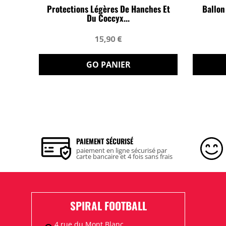
Protections Légères De Hanches Et
Ballon
Du Coccyx...
15,90 €
GO PANIER
PAIEMENT SÉCURISÉ
paiement en ligne sécurisé par
carte bancaire et 4 fois sans frais
SPIRAL FOOTBALL
4 rue du Mont Blanc,