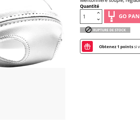
Mentonnière souple, réglabl
Quantité
GO PAN

RUPTURE DE STOCK
Obtenez
1
points
si 