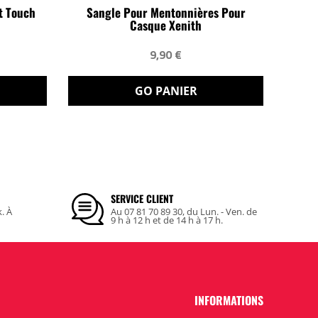
t Touch
Sangle Pour Mentonnières Pour
Casque Xenith
9,90 €
GO PANIER
SERVICE CLIENT
k. À
Au 07 81 70 89 30, du Lun. - Ven. de
9 h à 12 h et de 14 h à 17 h.
INFORMATIONS