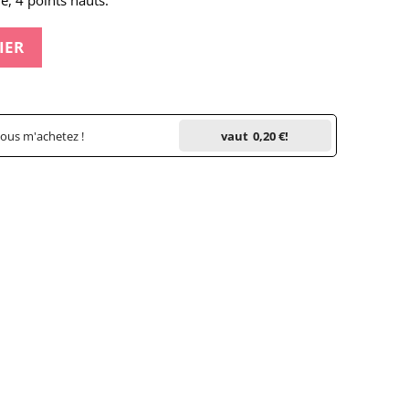
e, 4 points hauts.
IER
vous m'achetez !
vaut
0,20 €
!