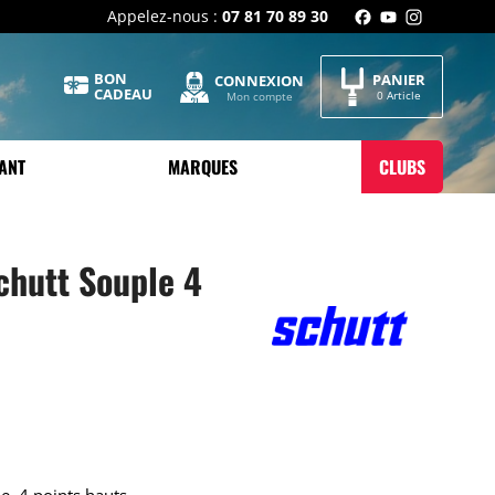
Appelez-nous :
07 81 70 89 30
BON
PANIER
CONNEXION
CADEAU
0 Article
Mon compte
ANT
MARQUES
CLUBS
chutt Souple 4