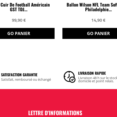
 Cuir De Football Américain
Ballon Wilson NFL Team Sof
GST TDJ...
Philadelphie...
99,90 €
14,90 €
GO PANIER
GO PANIER
LIVRAISON RAPIDE
SATISFACTION GARANTIE
Livraison 48 h sur le stoc
Satisfait, remboursé ou échangé
domicile et point relais.
LETTRE D'INFORMATIONS