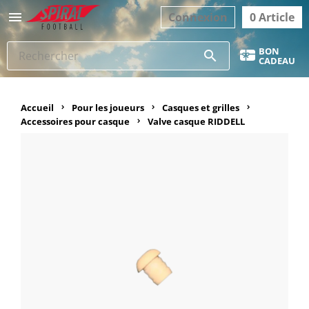

Connexion
0 Article
BON
search
CADEAU
Accueil
Pour les joueurs
Casques et grilles
Accessoires pour casque
Valve casque RIDDELL