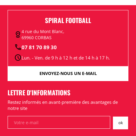
SPIRAL FOOTBALL
4 rue du Mont Blanc,
distance
69960 CORBAS
call
07 81 70 89 30
schedule
Lun. - Ven. de 9 h à 12 h et de 14 h à 17 h.
ENVOYEZ-NOUS UN E-MAIL
LETTRE D'INFORMATIONS
Restez informés en avant-première des avantages de
notre site