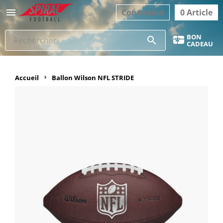

Connexion
0 Article
BON
search
CADEAU
Accueil
Ballon Wilson NFL STRIDE