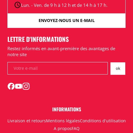
schedule
Lun. - Ven. de 9 h à 12 h et de 14 h à 17 h.
ENVOYEZ-NOUS UN E-MAIL
LETTRE D'INFORMATIONS
Restez informés en avant-première des avantages de
notre site
INFORMATIONS
Livraison et retours
Mentions légales
Conditions d'utilisation
A propos
FAQ