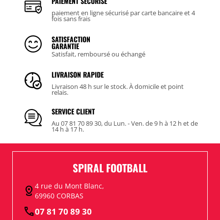
PAIEMENT SÉCURISÉ
paiement en ligne sécurisé par carte bancaire et 4
fois sans frais
SATISFACTION
GARANTIE
Satisfait, remboursé ou échangé
LIVRAISON RAPIDE
Livraison 48 h sur le stock. À domicile et point
relais.
SERVICE CLIENT
Au 07 81 70 89 30, du Lun. - Ven. de 9 h à 12 h et de
14 h à 17 h.
SPIRAL FOOTBALL
4 rue du Mont Blanc,
distance
69960 CORBAS
call
07 81 70 89 30