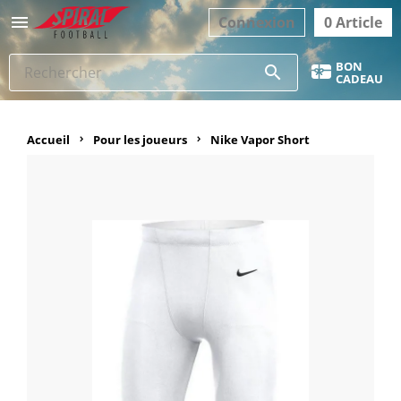

Connexion
0 Article
BON
search
CADEAU
Accueil
Pour les joueurs
Nike Vapor Short