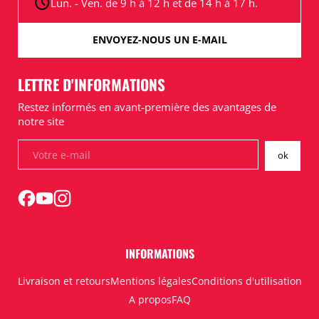
schedule
Lun. - Ven. de 9 h à 12 h et de 14 h à 17 h.
ENVOYEZ-NOUS UN E-MAIL
LETTRE D'INFORMATIONS
Restez informés en avant-première des avantages de
notre site
INFORMATIONS
Livraison et retours
Mentions légales
Conditions d'utilisation
A propos
FAQ