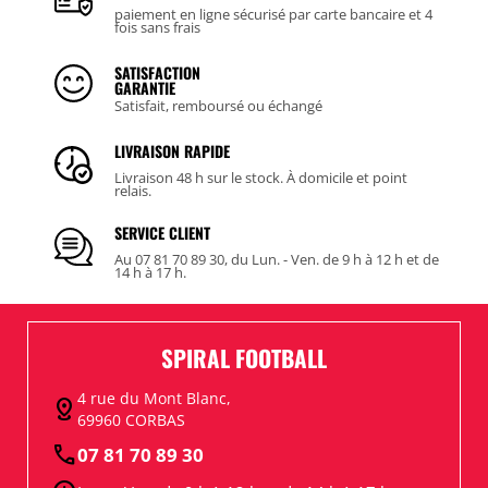
paiement en ligne sécurisé par carte bancaire et 4
fois sans frais
SATISFACTION
GARANTIE
Satisfait, remboursé ou échangé
LIVRAISON RAPIDE
Livraison 48 h sur le stock. À domicile et point
relais.
SERVICE CLIENT
Au 07 81 70 89 30, du Lun. - Ven. de 9 h à 12 h et de
14 h à 17 h.
SPIRAL FOOTBALL
4 rue du Mont Blanc,
distance
69960 CORBAS
call
07 81 70 89 30